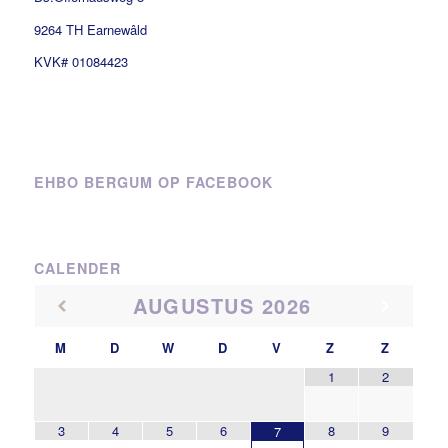
9264 TH Earnewâld
KVK# 01084423
EHBO BERGUM OP FACEBOOK
CALENDER
AUGUSTUS
2026
M
D
W
D
V
Z
Z
1
2
3
4
5
6
8
9
7